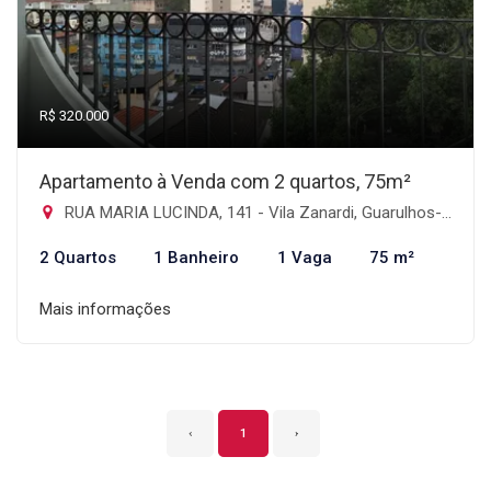
R$ 320.000
Apartamento à Venda com 2 quartos, 75m²
RUA MARIA LUCINDA, 141 - Vila Zanardi, Guarulhos-SP
2 Quartos
1 Banheiro
1 Vaga
75 m²
Mais informações
‹
1
›