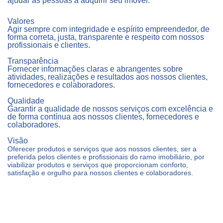
ajudar as pessoas a adquirir seu im
ó
vel.
Valores
Agir sempre com integridade e espírito empreendedor, de
forma correta, justa, transparente e respeito com nossos
profissionais e clientes.
Transparência
Fornecer informações claras e abrangentes sobre
atividades, realizações e resultados aos nossos clientes,
fornecedores e colaboradores.
Qualidade
Garantir a qualidade de nossos serviços com excelência e
de forma contínua aos nossos clientes, fornecedores e
colaboradores.
Visão
Oferecer produtos e servi
ç
os que
aos nossos clientes, ser a
preferida pelos clientes e profissionais do ramo imobili
á
rio, por
viabilizar produtos e servi
ç
os que proporcionam conforto,
satis
fa
çã
o e orgulho para nossos clientes e colaborador
es.