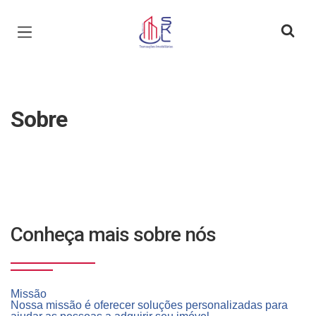
Página inicial
Sobre
Conheça mais sobre nós
Missão
Nossa miss
ã
o
é
oferecer solu
çõ
es personalizadas para