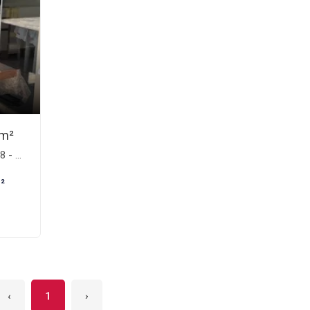
9m²
aém-SP
²
‹
1
›