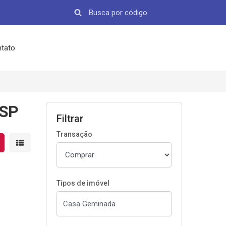
tato
 SP
Filtrar
Transação
strar resultados em grade
Mostrar resultados em lista
Tipos de imóvel