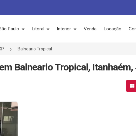
São Paulo
Litoral
Interior
Venda
Locação
Con
SP
Balneario Tropical
m Balneario Tropical, Itanhaém,
Mo