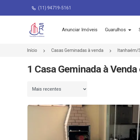
(11) 94719-5161
Página inicial
Anunciar Imóveis
Guarulhos
Início
Casas Geminadas à venda
Itanhaém/
1 Casa Geminada à Venda e
Ordenar por