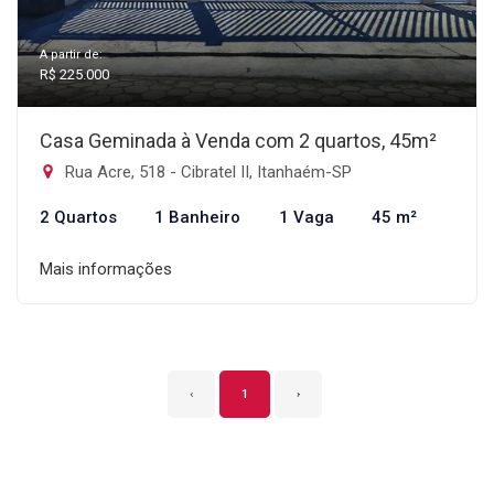
A partir de:
R$ 225.000
Casa Geminada à Venda com 2 quartos, 45m²
Rua Acre, 518 - Cibratel II, Itanhaém-SP
2 Quartos
1 Banheiro
1 Vaga
45 m²
Mais informações
‹
1
›