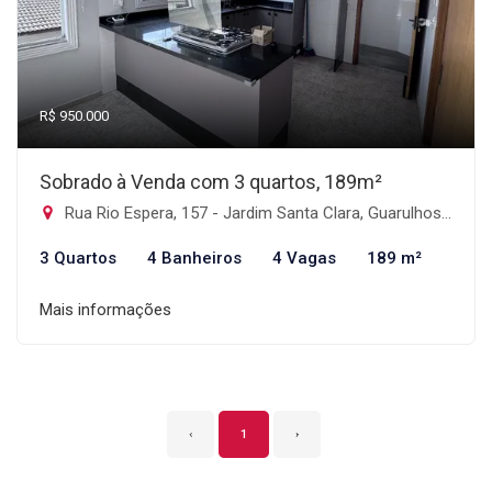
R$ 950.000
Sobrado à Venda com 3 quartos, 189m²
Rua Rio Espera, 157 - Jardim Santa Clara, Guarulhos-SP
3 Quartos
4 Banheiros
4 Vagas
189 m²
Mais informações
‹
1
›