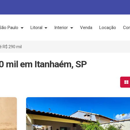
São Paulo
Litoral
Interior
Venda
Locação
Con
é R$ 290 mil
0 mil em Itanhaém, SP
Mo