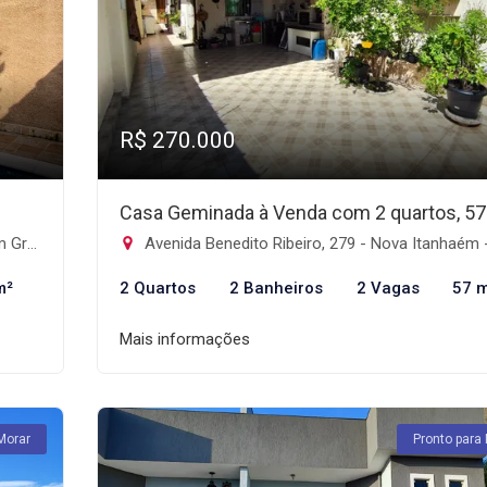
R$ 270.000
Casa Geminada à Venda com 2 quartos, 5
ém-SP
Avenida Benedito Ribeiro, 279 - Nova Itanhaém - Interior, Itanha
m²
2 Quartos
2 Banheiros
2 Vagas
57 
Mais informações
Morar
Pronto para