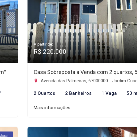
A partir de:
R$ 220.000
5m²
Casa Sobreposta à Venda com 2 quartos, 
Avenida das Palmeiras, 67000000 - Jardim Guacira, Itanh
²
2 Quartos
2 Banheiros
1 Vaga
50 m
Mais informações
Morar