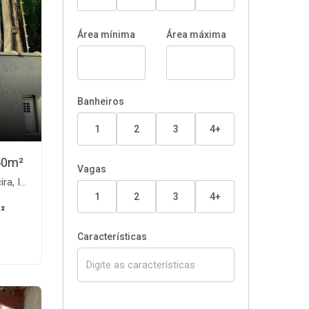
Área mínima
Área máxima
Banheiros
1
2
3
4+
50m²
Vagas
aém-SP
1
2
3
4+
²
Características