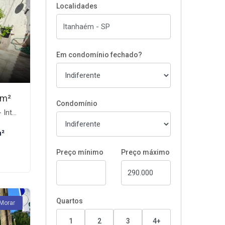
Localidades
Em condomínio fechado?
7m²
Condomínio
ém-SP
m²
Preço mínimo
Preço máximo
Quartos
 Morar
1
2
3
4+