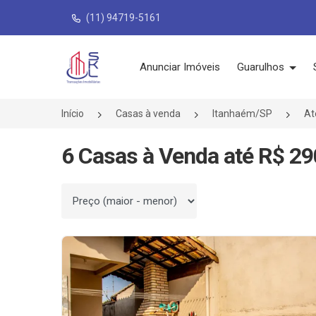
(11) 94719-5161
Página inicial
Anunciar Imóveis
Guarulhos
Início
Casas à venda
Itanhaém/SP
At
6 Casas à Venda até R$ 29
Ordenar por