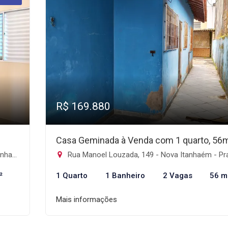
R$ 169.880
Casa Geminada à Venda com 1 quarto, 56
m-SP
Rua Manoel Louzada, 149 - Nova Itanhaém - Praia, Itanh
²
1 Quarto
1 Banheiro
2 Vagas
56 m
Mais informações