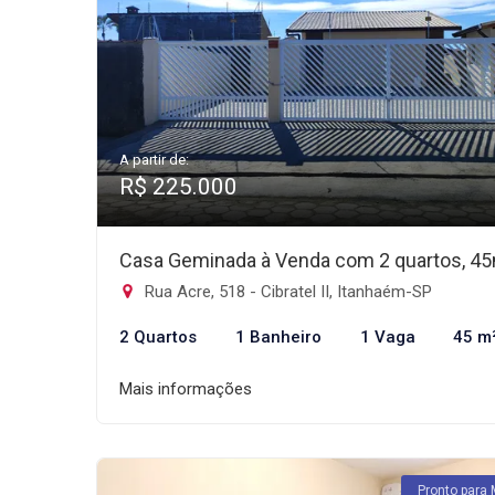
A partir de:
R$ 225.000
Casa Geminada à Venda com 2 quartos, 4
Rua Acre, 518 - Cibratel II, Itanhaém-SP
2 Quartos
1 Banheiro
1 Vaga
45 m
Mais informações
Pronto para 