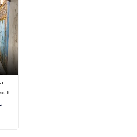
m²
aém-SP
²