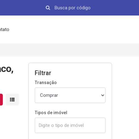
tato
co,
Filtrar
Transação
strar resultados em grade
Mostrar resultados em lista
Tipos de imóvel