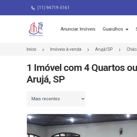
(11) 94719-5161
Página inicial
Anunciar Imóveis
Guarulhos
Início
Imóveis à venda
Arujá/SP
Chác
1 Imóvel com 4 Quartos o
Arujá, SP
Ordenar por