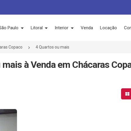
São Paulo
Litoral
Interior
Venda
Locação
Con
aras Copaco
4 Quartos ou mais
u mais à Venda em Chácaras Copa
Mo