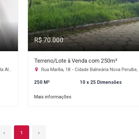
R$ 70.000
Terreno/Lote à Venda com 250m²
ulo-SP
Rua Marília, 18 - Cidade Balneária Nova Peruíbe, Peru
250 M²
10 x 25 Dimensões
Mais informações
‹
1
›