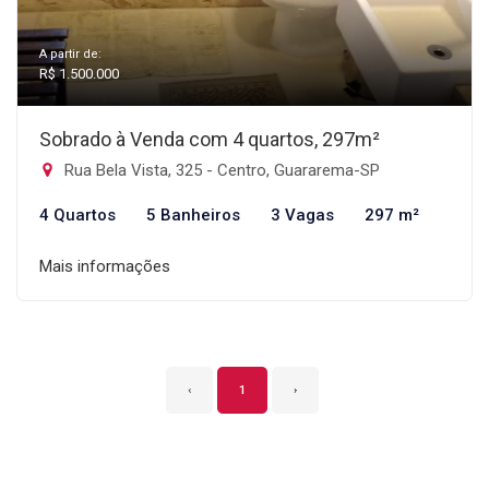
A partir de:
R$ 1.500.000
Sobrado à Venda com 4 quartos, 297m²
Rua Bela Vista, 325 - Centro, Guararema-SP
4 Quartos
5 Banheiros
3 Vagas
297 m²
Mais informações
‹
1
›