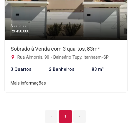
A partir de:
R$ 450.000
Sobrado à Venda com 3 quartos, 83m²
Rua Aimorés, 90 - Balneário Tupy, Itanhaém-SP
3 Quartos
2 Banheiros
83 m²
Mais informações
‹
1
›