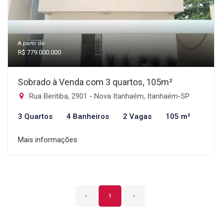
A partir de:
R$ 779.000.000
Sobrado à Venda com 3 quartos, 105m²
Rua Beritiba, 2901 - Nova Itanhaém, Itanhaém-SP
3 Quartos
4 Banheiros
2 Vagas
105 m²
Mais informações
‹
1
›