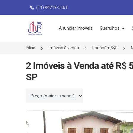
(11) 94719-5161
Página inicial
Anunciar Imóveis
Guarulhos
Início
Imóveis à venda
Itanhaém/SP
2 Imóveis à Venda até R$ 
SP
Ordenar por