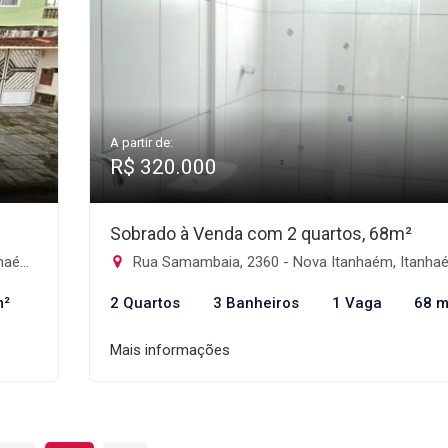
A partir de:
R$ 320.000
Sobrado à Venda com 2 quartos, 68m²
m-SP
Rua Samambaia, 2360 - Nova Itanhaém, Itanh
m²
2 Quartos
3 Banheiros
1 Vaga
68 m
Mais informações