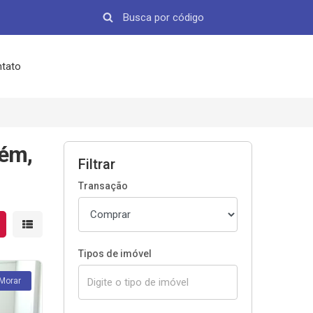
tato
aém,
Filtrar
Transação
strar resultados em grade
Mostrar resultados em lista
Tipos de imóvel
 Morar