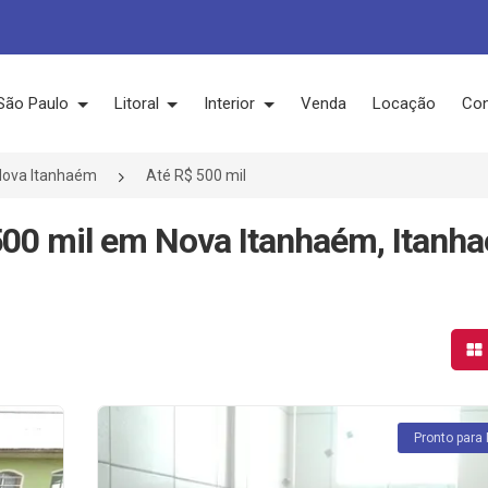
São Paulo
Litoral
Interior
Venda
Locação
Con
Nova Itanhaém
Até R$ 500 mil
500 mil em Nova Itanhaém, Itanh
Mo
Pronto para