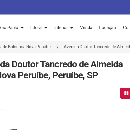
São Paulo
Litoral
Interior
Venda
Locação
Con
dade Balneária Nova Peruíbe
Avenida Doutor Tancredo de Almei
ida Doutor Tancredo de Almeida
Nova Peruíbe, Peruíbe, SP
Mo