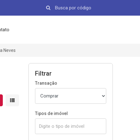
tato
da Neves
Filtrar
Transação
strar resultados em grade
Mostrar resultados em lista
Tipos de imóvel