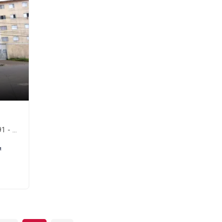
uíbe-SP
²