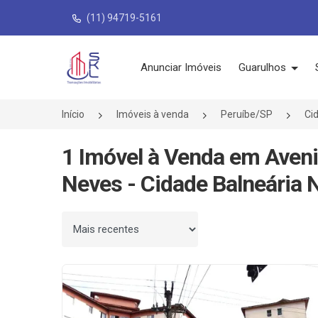
(11) 94719-5161
Página inicial
Anunciar Imóveis
Guarulhos
Início
Imóveis à venda
Peruíbe/SP
Ci
1 Imóvel à Venda em Aven
Neves - Cidade Balneária 
Ordenar por