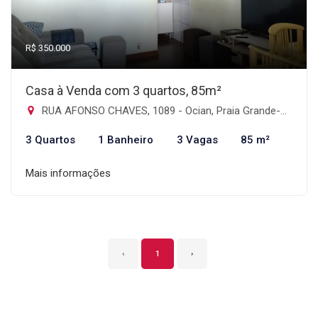
R$ 350.000
Casa à Venda com 3 quartos, 85m²
RUA AFONSO CHAVES, 1089 - Ocian, Praia Grande-SP
3 Quartos
1 Banheiro
3 Vagas
85 m²
Mais informações
‹
1
›