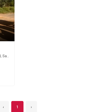
íba-SP
‹
1
›