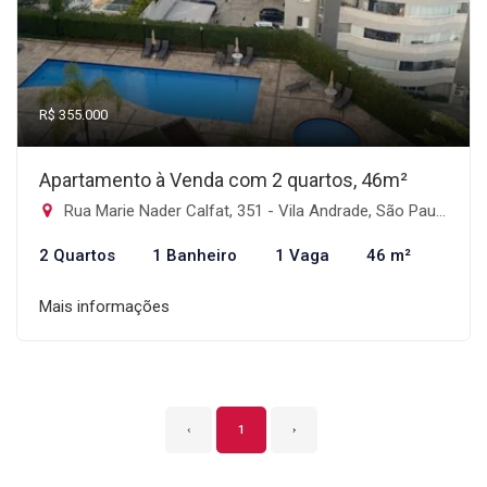
R$ 355.000
Apartamento à Venda com 2 quartos, 46m²
Rua Marie Nader Calfat, 351 - Vila Andrade, São Paulo-SP
2 Quartos
1 Banheiro
1 Vaga
46 m²
Mais informações
‹
1
›