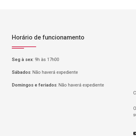
Horário de funcionamento
P
Seg à sex
:
9h às 17h00
Sábados
:
Não haverá expediente
Domingos e feriados
:
Não haverá expediente
C
O
s
Y