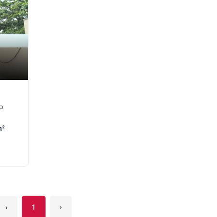
SP
m²
‹
1
›