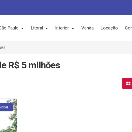
São Paulo
Litoral
Interior
Venda
Locação
Con
ões
de R$ 5 milhões
Mo
Morar