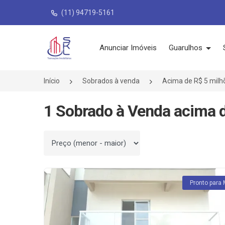
(11) 94719-5161
Página inicial
Anunciar Imóveis
Guarulhos
Início
Sobrados à venda
Acima de R$ 5 milh
1 Sobrado à Venda acima 
Ordenar por
Pronto para 