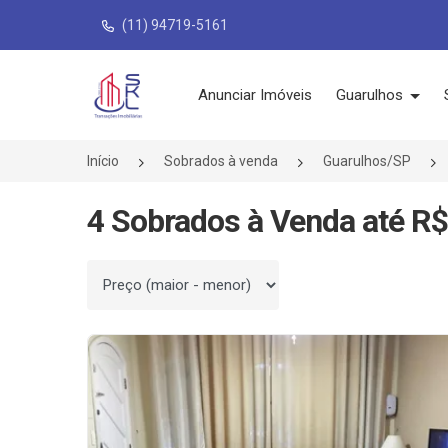
(11) 94719-5161
Página inicial
Anunciar Imóveis
Guarulhos
Início
Sobrados à venda
Guarulhos/SP
4 Sobrados à Venda até R$
Ordenar por