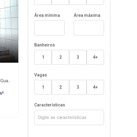
Área mínima
Área máxima
Banheiros
1
2
3
4+
Vagas
os-SP
1
2
3
4+
m²
Características