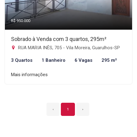
R$ 950.000
Sobrado à Venda com 3 quartos, 295m²
RUA MARIA INÊS, 705 - Vila Moreira, Guarulhos-SP
3 Quartos
1 Banheiro
6 Vagas
295 m²
Mais informações
‹
1
›