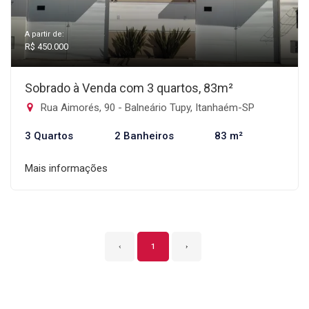
A partir de:
R$ 450.000
Sobrado à Venda com 3 quartos, 83m²
Rua Aimorés, 90 - Balneário Tupy, Itanhaém-SP
3 Quartos
2 Banheiros
83 m²
Mais informações
‹
1
›