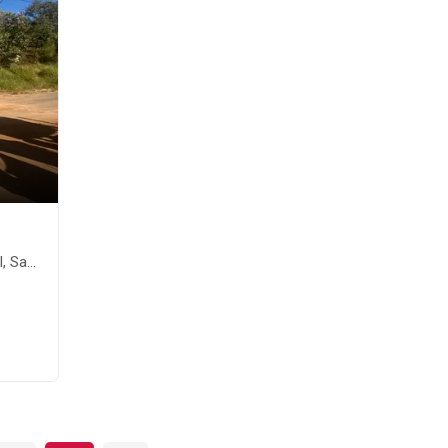
íba-SP