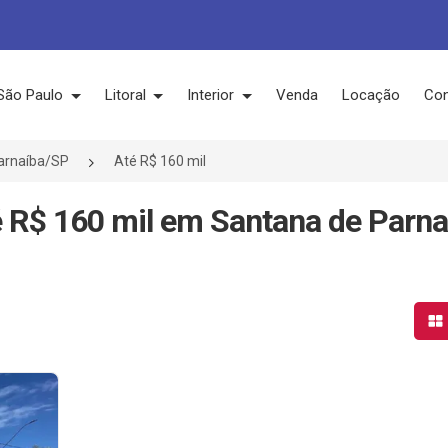
São Paulo
Litoral
Interior
Venda
Locação
Con
arnaíba/SP
Até R$ 160 mil
é R$ 160 mil em Santana de Parna
Mo