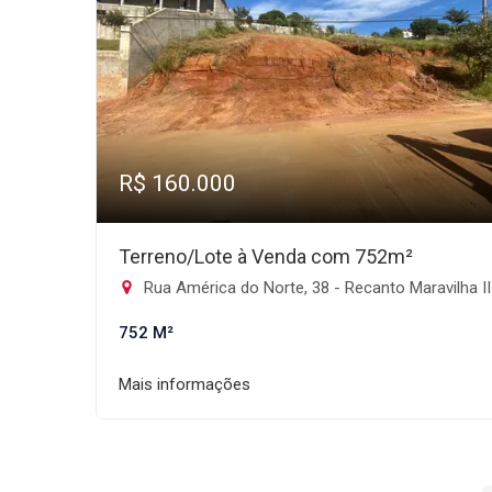
R$ 160.000
Terreno/Lote à Venda com 752m²
Rua América do Norte, 38 - Recanto Maravilha III, Santana de Parna
752 M²
Mais informações