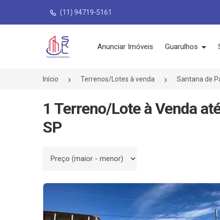
(11) 94719-5161
Página inicial
Anunciar Imóveis
Guarulhos
Início
Terrenos/Lotes à venda
Santana de P
1 Terreno/Lote à Venda at
SP
Ordenar por