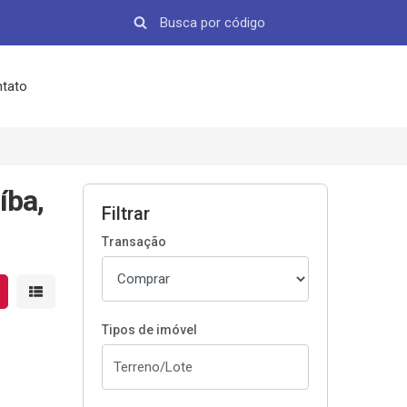
tato
íba,
Filtrar
Transação
strar resultados em grade
Mostrar resultados em lista
Tipos de imóvel